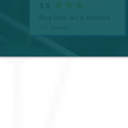
בדרך החכמה (SMART) שבה אנחנו עושים
מה שהעסק שלכם צריך - הכל
במקום אחד!