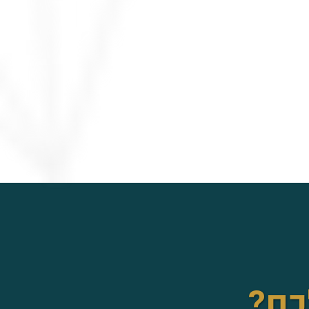
ם אחד!
כם